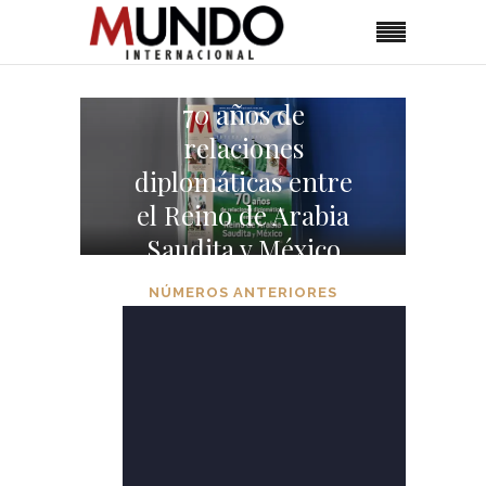
70 años de
relaciones
diplomáticas entre
el Reino de Arabia
Saudita y México
NÚMEROS ANTERIORES