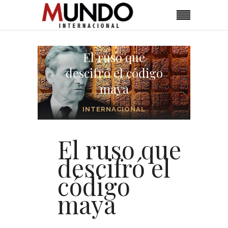
El ruso que
descifró el código
maya
INTERNACIONAL
El ruso que
descifró el
código
maya