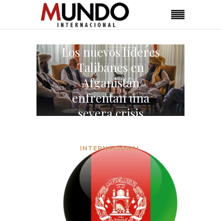
Los nuevos líderes
Talibanes en
Afganistán
enfrentan una
severa crisis
económica
INTERNACIONAL