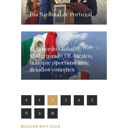
Día Nacional de Portugal
El Acuerdo Global
Modernizado UE-México,
más que oportuno ante
desafíos comunes
1
2
3
4
5
6
BUSCAR NOTICIAS