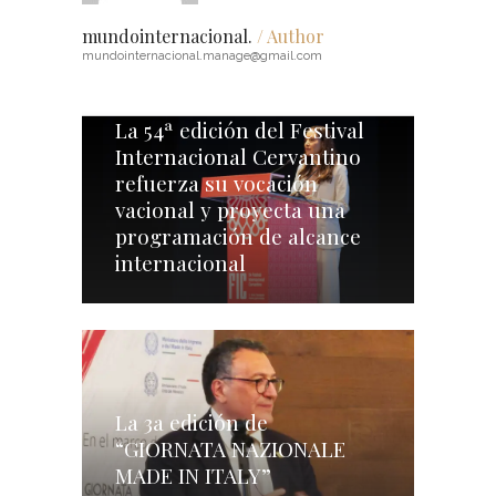
mundointernacional.
/ Author
mundointernacional.manage@gmail.com
La 54ª edición del Festival
Internacional Cervantino
refuerza su vocación
vacional y proyecta una
programación de alcance
internacional
La 3a edición de
“GIORNATA NAZIONALE
MADE IN ITALY”