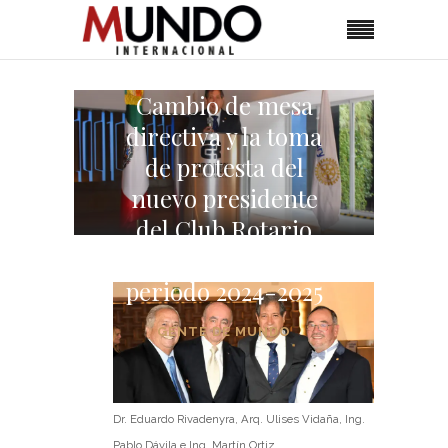
Cambio de mesa
directiva y la toma
de protesta del
nuevo presidente
del Club Rotario
Chapultepec en el
periodo 2024-2025
GENTE DE MUNDO
Dr. Eduardo Rivadenyra, Arq. Ulises Vidaña, Ing.
Pablo Dávila e Ing. Martín Ortiz.