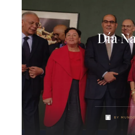
Día Na
BY
MUNDO