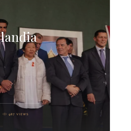
ilandia
987
VIEWS