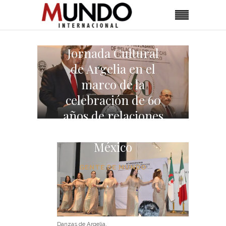
Jornada Cultural
de Argelia en el
marco de la
celebración de 60
años de relaciones
diplomáticas con
México
GENTE DE MUNDO
Danzas de Argelia.