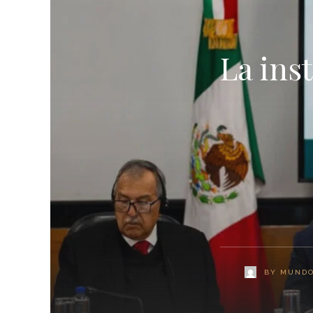
La ins
BY
MUNDO