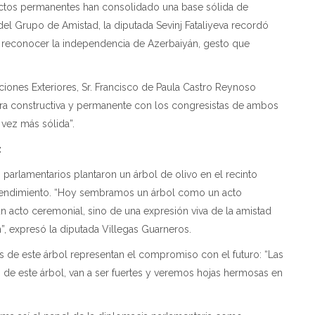
tactos permanentes han consolidado una base sólida de
del Grupo de Amistad, la diputada Sevinj Fataliyeva recordó
 reconocer la independencia de Azerbaiyán, gesto que
ciones Exteriores, Sr. Francisco de Paula Castro Reynoso
nera constructiva y permanente con los congresistas de ambos
 vez más sólida”.
z
s parlamentarios plantaron un árbol de olivo en el recinto
entendimiento. “Hoy sembramos un árbol como un acto
n acto ceremonial, sino de una expresión viva de la amistad
”, expresó la diputada Villegas Guarneros.
es de este árbol representan el compromiso con el futuro: “Las
s de este árbol, van a ser fuertes y veremos hojas hermosas en