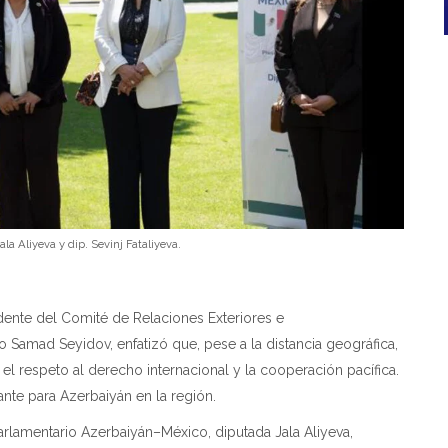
la Aliyeva y dip. Sevinj Fataliyeva.
dente del Comité de Relaciones Exteriores e
ado Samad Seyidov, enfatizó que, pese a la distancia geográfica,
 respeto al derecho internacional y la cooperación pacífica.
nte para Azerbaiyán en la región.
arlamentario Azerbaiyán–México, diputada Jala Aliyeva,