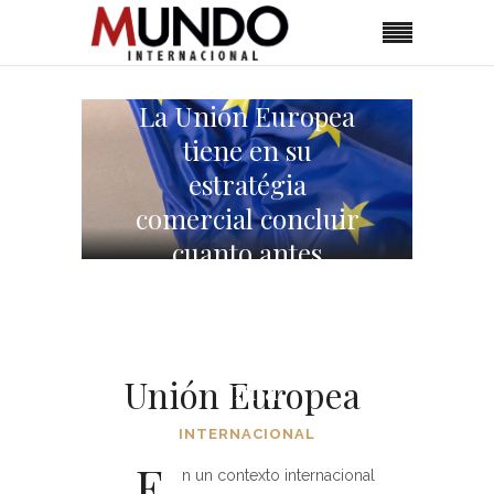
La Unión Europea
tiene en su
estratégia
comercial concluir
cuanto antes
acuerdos
comerciales con
Mercosur y con la
Unión Europea
India
INTERNACIONAL
E
n un contexto internacional