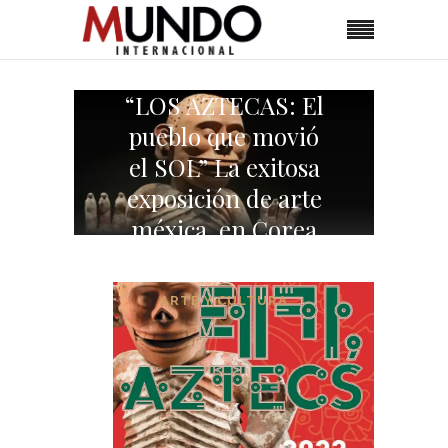
“LOS AZTECAS: El
pueblo que movió
el SOL” La exitosa
exposición de arte
méxica, en Corea
del Sur1
ARTE Y CULTURA