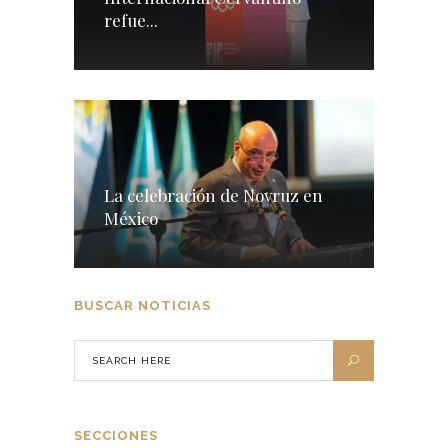
refue...
La celebración de Novruz en
México
BUSCAR NOTICIAS
SECCIONES