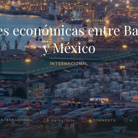
es económicas entre B
y México
INTERNACIONAL
INTERNACIONAL.
04/04/2025
0 COMMENTS
0