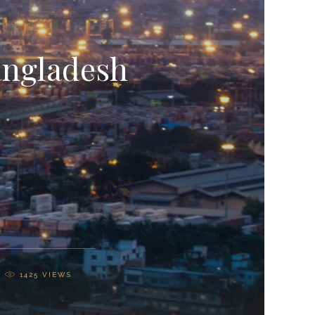
angladesh
1425
VIEWS