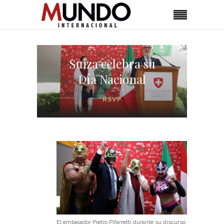
Suiza celebra su
Día Nacional
RSVP
El embajador Pietro Pifarretti durante su discurso