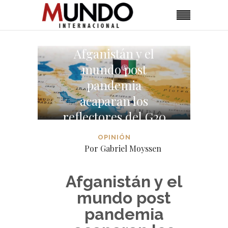
Afganistán y el
mundo post
pandemia
acaparan los
reflectores del G20
OPINIÓN
Por Gabriel Moyssen
Afganistán y el
mundo post
pandemia