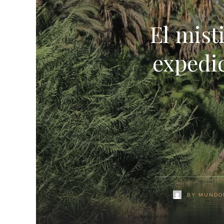
El mist
expedic
BY
MUNDO