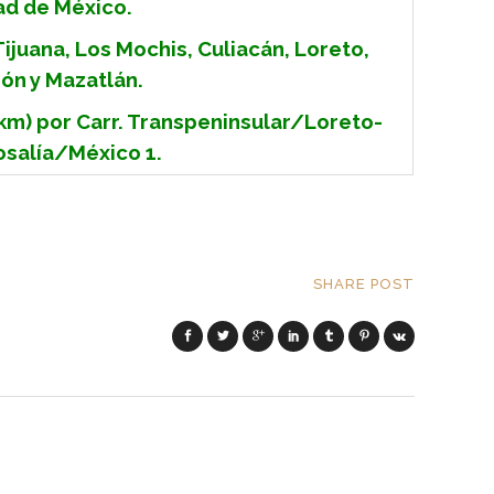
ad de México.
 Tijuana, Los Mochis, Culiacán, Loreto,
ón y Mazatlán.
 km) por Carr. Transpeninsular/Loreto-
osalía/México 1.
SHARE POST