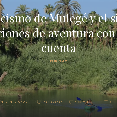
icismo de Mulegé y el s
iones de aventura con
cuenta
TURISMO
INTERNACIONAL.
01/12/2020
0 COMMENTS
0