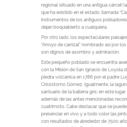
regional ¡situado en una antigua cárcel! l
que ha existido en el estado, llamada “Ca
instrumentos de los antiguos pobladores 
dejan boquiabierto a cualquiera.
Por otro lado, los espectaculares paisaje
“Arroyo de carrizal” nombrado así por lo
son dignos de asombro y admiración.
Este pequeño poblado se encuentra asent
con la Misión de San Ignacio de Loyola 
piedra volcánica en 1786 por el padre L
Crisóstomo Gómez. Igualmente, la laguna
santuario de la ballena gris; en este lugar
además de las antes mencionadas recome
cuatrimoto. Cabe destacar, que se puede 
presenciar en vivo y a todo color las pint
con resultados de alrededor de 7500 año