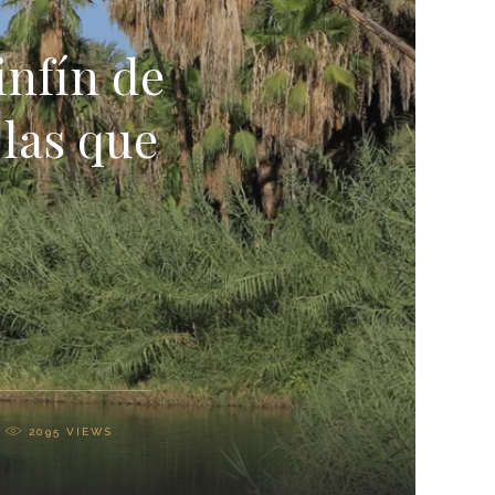
infín de
 las que
2095
VIEWS