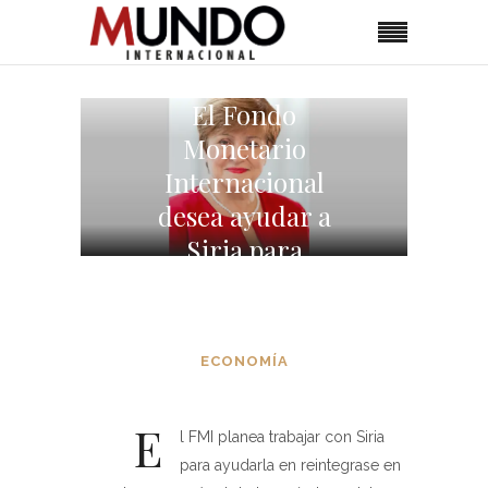
El Fondo
Monetario
Internacional
desea ayudar a
Siria para
reintegrarse en la
economía global
ECONOMÍA
E
l FMI planea trabajar con Siria
para ayudarla en reintegrase en