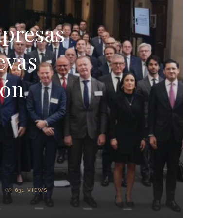
mpresas
evas
ión
631
VIEWS