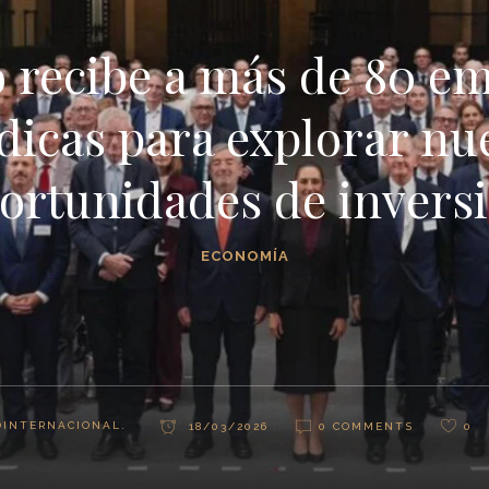
 recibe a más de 80 e
dicas para explorar nu
ortunidades de invers
ECONOMÍA
INTERNACIONAL.
18/03/2026
0 COMMENTS
0