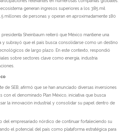
 participaciones relevantes en numerosas compañías globales.
 ecosistema generan ingresos superiores a los 385 mil
 1.5 millones de personas y operan en aproximadamente 180
la presidenta Sheinbaum reiteró que México mantiene una
jera y subrayó que el país busca consolidarse como un destino
 tecnológicos de largo plazo. En este contexto, respondió
ales sobre sectores clave como energía, industria
aciones
.
ico
te de SEB, afirmó que se han anunciado diversas inversiones
s con el denominado Plan México, iniciativa que busca
lsar la innovación industrial y consolidar su papel dentro de
 del empresariado nórdico de continuar fortaleciendo su
ando el potencial del país como plataforma estratégica para