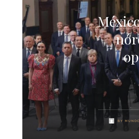
México
nór
op
BY
MUNDO