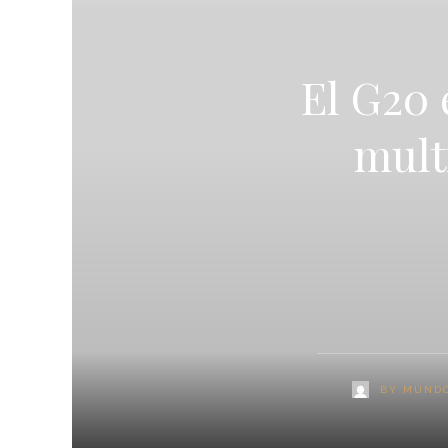
El G20 
mult
BY
MUNDO