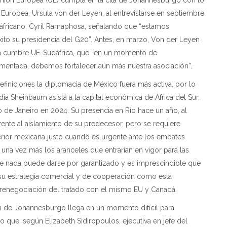
 Europea, Ursula von der Leyen, al entrevistarse en septiembre
áfricano, Cyril Ramaphosa, señalando que “estamos
ito su presidencia del G20”. Antes, en marzo, Von der Leyen
la cumbre UE-Sudáfrica, que “en un momento de
mentada, debemos fortalecer aún más nuestra asociación”.
efiniciones la diplomacia de México fuera más activa, por lo
dia Sheinbaum asista a la capital económica de África del Sur,
o de Janeiro en 2024. Su presencia en Río hace un año, al
rente al aislamiento de su predecesor, pero se requiere
erior mexicana justo cuando es urgente ante los embates
 una vez más los aranceles que entrarían en vigor para las
e nada puede darse por garantizado y es imprescindible que
 su estrategia comercial y de cooperación como está
la renegociación del tratado con el mismo EU y Canadá.
ón de Johannesburgo llega en un momento difícil para
clo que, según Elizabeth Sidiropoulos, ejecutiva en jefe del