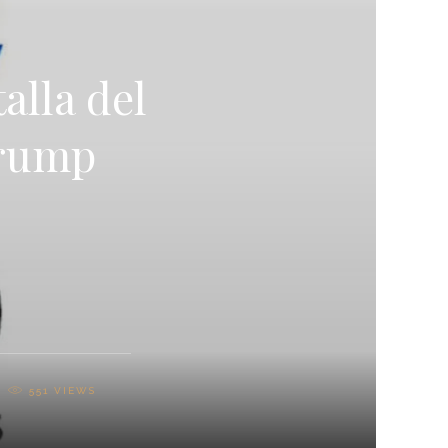
alla del
Trump
551
VIEWS