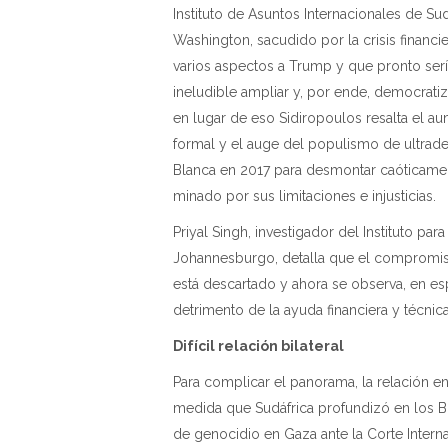
Instituto de Asuntos Internacionales de 
Washington, sacudido por la crisis financi
varios aspectos a Trump y que pronto se
ineludible ampliar y, por ende, democrati
en lugar de eso Sidiropoulos resalta el a
formal y el auge del populismo de ultrader
Blanca en 2017 para desmontar caóticamente
minado por sus limitaciones e injusticias.
Priyal Singh, investigador del Instituto p
Johannesburgo, detalla que el compromis
está descartado y ahora se observa, en esp
detrimento de la ayuda financiera y técnic
Difícil relación bilateral
Para complicar el panorama, la relación e
medida que Sudáfrica profundizó en los BR
de genocidio en Gaza ante la Corte Interna