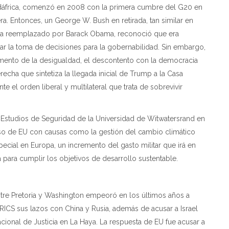
Sudáfrica, comenzó en 2008 con la primera cumbre del G20 en
era. Entonces, un George W. Bush en retirada, tan similar en
ría reemplazado por Barack Obama, reconoció que era
zar la toma de decisiones para la gobernabilidad. Sin embargo,
umento de la desigualdad, el descontento con la democracia
echa que sintetiza la llegada inicial de Trump a la Casa
 el orden liberal y multilateral que trata de sobrevivir
ara Estudios de Seguridad de la Universidad de Witwatersrand en
o de EU con causas como la gestión del cambio climático
ecial en Europa, un incremento del gasto militar que irá en
a para cumplir los objetivos de desarrollo sustentable.
ntre Pretoria y Washington empeoró en los últimos años a
ICS sus lazos con China y Rusia, además de acusar a Israel
cional de Justicia en La Haya. La respuesta de EU fue acusar a