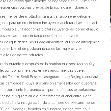
a los objetivos que Sudáfrica ha negociado en el último año
idencias rotativas previas de Brasil, India e Indonesia.
íses menos desarrollados para la transición energética, el
icos para un crecimiento incluyente, acelerar el avance hacia
l impulso a una economía digital incluyente, así como el alivio
desarrollados, crecimiento económico incluyente,
as desigualdades, seguridad alimentaria, el uso de Inteligencia
lo sostenible, el empoderamiento de las mujeres y el
 a los desastres naturales.
urrido durante y después de la reunión que sostuvieron Xi y
l Sur, por primera vez en seis años: mientras que el
 del Tesoro, Scott Bessent, aseguraron que Beijing reanudará
ndas cantidades” -cuya suspensión amenazaba con quebrar a
 20 por ciento los aranceles que aplicó a sus exportaciones
er chino ni siquiera aludió directamente al encuentro. Por el
las dedicó a la inauguración de la cumbre del Mecanismo de
EC) en Gyeongju, también en Surcorea, donde recalcó la