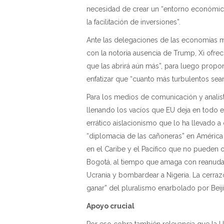
necesidad de crear un “entorno económico 
la facilitación de inversiones”.
Ante las delegaciones de las economías m
con la notoria ausencia de Trump, Xi ofrec
que las abrirá aún más”, para luego propo
enfatizar que “cuanto más turbulentos sea
Para los medios de comunicación y analist
llenando los vacíos que EU deja en todo e
errático aislacionismo que lo ha llevado a
“diplomacia de las cañoneras” en América 
en el Caribe y el Pacífico que no pueden 
Bogotá, al tiempo que amaga con reanudar 
Ucrania y bombardear a Nigeria. La cerrazó
ganar” del pluralismo enarbolado por Beij
Apoyo crucial
Por eso cobra también relevancia que la 