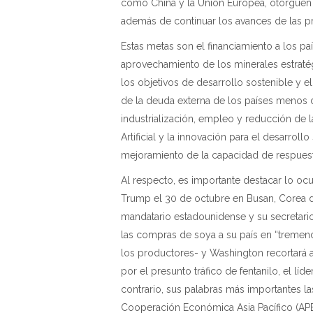
como China y la Unión Europea, otorguen 
además de continuar los avances de las pres
Estas metas son el financiamiento a los pa
aprovechamiento de los minerales estratég
los objetivos de desarrollo sostenible y e
de la deuda externa de los países menos 
industrialización, empleo y reducción de l
Artificial y la innovación para el desarrol
mejoramiento de la capacidad de respuesta
Al respecto, es importante destacar lo oc
Trump el 30 de octubre en Busan, Corea de
mandatario estadounidense y su secretario
las compras de soya a su país en “treme
los productores- y Washington recortará a
por el presunto tráfico de fentanilo, el líd
contrario, sus palabras más importantes 
Cooperación Económica Asia Pacífico (AP