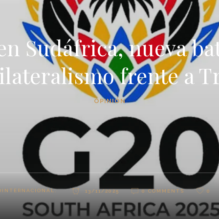
en Sudáfrica, nueva bat
ilateralismo frente a 
OPINIÓN
INTERNACIONAL.
13/11/2025
0 COMMENTS
0