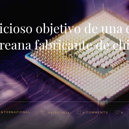
cioso objetivo de una
reana fabricante de ch
ECONOMÍA
INTERNACIONAL.
09/01/2024
0 COMMENTS
0