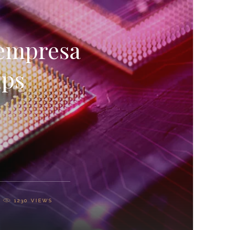
 empresa
ips
1230
VIEWS