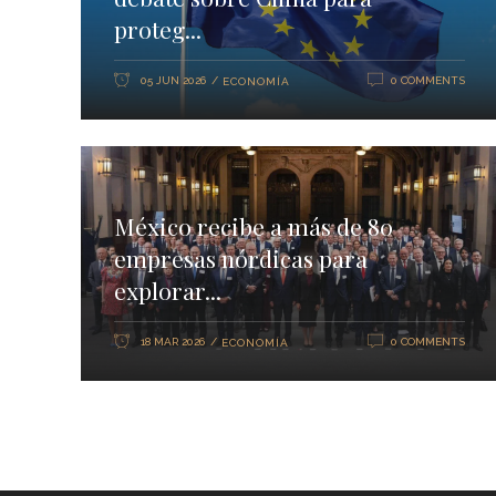
proteg...
05 JUN 2026
0 COMMENTS
ECONOMÍA
México recibe a más de 80
empresas nórdicas para
explorar...
18 MAR 2026
0 COMMENTS
ECONOMÍA