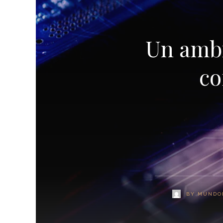
Un ambi
co
BY
MUNDO